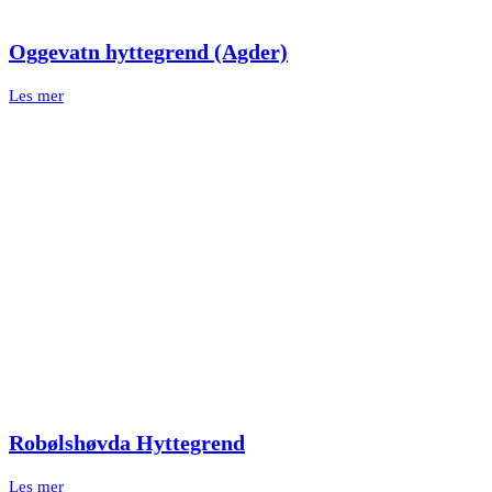
Oggevatn hyttegrend (Agder)
Les mer
Robølshøvda Hyttegrend
Les mer