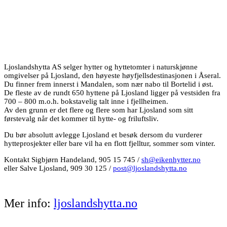
Ljoslandshytta AS selger hytter og hyttetomter i naturskjønne
omgivelser på Ljosland, den høyeste høyfjellsdestinasjonen i Åseral.
Du finner frem innerst i Mandalen, som nær nabo til Bortelid i øst.
De fleste av de rundt 650 hyttene på Ljosland ligger på vestsiden fra
700 – 800 m.o.h. bokstavelig talt inne i fjellheimen.
Av den grunn er det flere og flere som har Ljosland som sitt
førstevalg når det kommer til hytte- og friluftsliv.
Du bør absolutt avlegge Ljosland et besøk dersom du vurderer
hytteprosjekter eller bare vil ha en flott fjelltur, sommer som vinter.
Kontakt Sigbjørn Handeland, 905 15 745 /
sh@eikenhytter.no
eller Salve Ljosland, 909 30 125 /
post@ljoslandshytta.no
Mer info:
ljoslandshytta.no