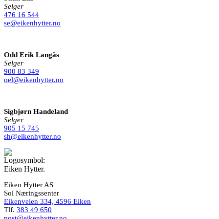
Selger
476 16 544
se@eikenhytter.no
Odd Erik Langås
Selger
900 83 349
oel@eikenhytter.no
Sigbjørn Handeland
Selger
905 15 745
sh@eikenhytter.no
Eiken Hytter AS
Sol Næringssenter
Eikenveien 334, 4596 Eiken
Tlf.
383 49 650
post@eikenhytter.no