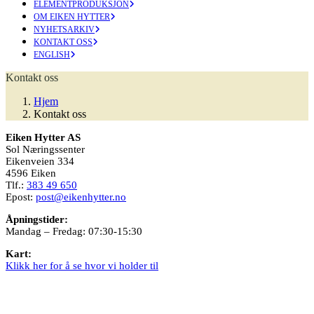
ELEMENTPRODUKSJON
OM EIKEN HYTTER
NYHETSARKIV
KONTAKT OSS
ENGLISH
Kontakt oss
Hjem
Kontakt oss
Eiken Hytter AS
Sol Næringssenter
Eikenveien 334
4596 Eiken
Tlf.:
383 49 650
Epost:
post@eikenhytter.no
Åpningstider:
Mandag – Fredag: 07:30-15:30
Kart:
Klikk her for å se hvor vi holder til