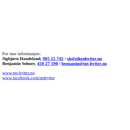
For mer informasjon:
Sigbjørn Handeland,
905 15 745
/
sh@eikenhytter.no
Benjamin Selmer,
450 27 590
/
benjamin@mt-hytter.no
www.mt-hytter.no
www.facebook.com/mthytter