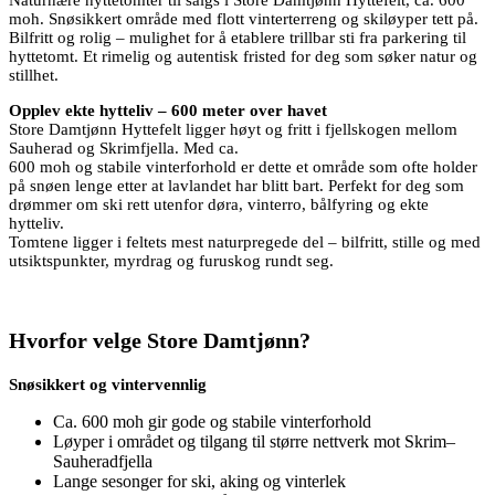
Naturnære hyttetomter til salgs i Store Damtjønn Hyttefelt, ca. 600
moh. Snøsikkert område med flott vinterterreng og skiløyper tett på.
Bilfritt og rolig – mulighet for å etablere trillbar sti fra parkering til
hyttetomt. Et rimelig og autentisk fristed for deg som søker natur og
stillhet.
Opplev ekte hytteliv – 600 meter over havet
Store Damtjønn Hyttefelt ligger høyt og fritt i fjellskogen mellom
Sauherad og Skrimfjella. Med ca.
600 moh og stabile vinterforhold er dette et område som ofte holder
på snøen lenge etter at lavlandet har blitt bart. Perfekt for deg som
drømmer om ski rett utenfor døra, vinterro, bålfyring og ekte
hytteliv.
Tomtene ligger i feltets mest naturpregede del – bilfritt, stille og med
utsiktspunkter, myrdrag og furuskog rundt seg.
Hvorfor velge Store Damtjønn?
Snøsikkert og vintervennlig
Ca. 600 moh gir gode og stabile vinterforhold
Løyper i området og tilgang til større nettverk mot Skrim–
Sauheradfjella
Lange sesonger for ski, aking og vinterlek