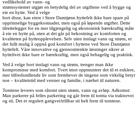
vedlikehold av vann- og
strømsystemer utgjør en betydelig del av utgiftene ved å bygge og
eie en hytte. Ved å velge
bort disse, kan eiere i Store Damtjønn hyttefelt ikke bare spare på
opprinnelige byggekostnader, men også på løpende utgifter. Dette
tilrettelegger for en mer tilgjengelig og økonomisk bærekraftig måte
å eie en hytte på, uten at det går på bekostning av komforten og
kvaliteten på hytteopplevelsen. Selv uten innlagt vann og strøm, er
det fullt mulig å oppnå god komfort i hyttene ved Store Damtjønn
hyttefelt. Våre innovative og gjennomtenkte løsninger sikrer at
hyttelivet ikke bare er bærekraftig, men også behagelig og praktisk.
Ved å velge bort innlagt vann og strøm, trenger man ikke
kompromisse med komfort. Tvert imot oppmuntrer det til et enklere,
mer tilfredsstillende liv som fremhever de tingene som virkelig betyr
noe – kvalitetstid med venner og familie, i nærhet til naturen.
Tomtene leveres som råtomt uten strøm, vann og avløp. Adkomst:
Man parkerer på felles parkering og går frem til tomta via traktorvei
og sti. Det er regulert gangvei/trillbar sti helt frem til tomtene.