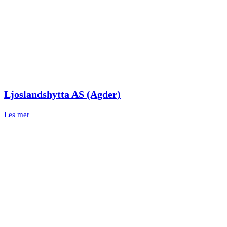
Ljoslandshytta AS (Agder)
Les mer