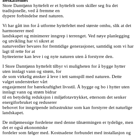
Beskaffenhet
Store Damtjønn hyttefelt er et hyttefelt som skiller seg fra det
tradisjonelle, ved å fremme en
dypere forbindelse med naturen.
Vi har gått inn for å utforme hyttefeltet med største omhu, slik at det
harmonerer med
landskapet og minimerer inngrep i terrenget. Ved nøye planlegging
og utvikling har vi sikret at
naturverdier bevares for fremtidige generasjoner, samtidig som vi har
lagt til rette for at
hytteeierne kan leve i og nyte naturen uten å forstyrre den.
I Store Damtjønn hyttefelt tilbyr vi muligheten for å bygge hytter
uten innlagt vann og strøm, for
de som virkelig ønsker å leve i tett samspill med naturen. Dette
valget understreker vårt
engasjement for bærekraftighet livsstil. Å bygge og bo i hytter uten
innlagt vann og strøm bidrar
til en betydelig reduksjon i miljøfotavtrykket, ettersom det senker
energiforbruket og reduserer
behovet for inngripende infrastruktur som kan forstyrre det naturlige
landskapet.
De miljømessige fordelene med denne tilnærmingen er tydelige, men
det er også økonomiske
fordeler som følger med. Kostnadene forbundet med installasjon og