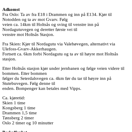
Adkomst
Fra Oslo: Ta av fra E18 i Drammen og inn på E134. Kjør til
Notodden og ta av mot Gvarv. Følg
veien ca. 14km til Holtsås og sving til venstre inn på
Nordagutuvegen og deretter første vei til
venstre mot Holtsås Stasjon.
Fra Skien: Kjør til Nordagutu via Valebøvegen, alternativt via
Ulefoss-Gvarv-Akkerhaugen.
Fortsett ca. 6km forbi Nordagutu og ta av til høyre mot Holtsås
stasjon.
Etter Holtsås stasjon kjør under jernbanen og følge veien videre til
bommen. Etter bommen
følger du Seterdalsvegen ca. 4km før du tar til høyre inn på
Stutebuvegen. Følg denne til
enden. Bompenger kan betales med Vipps.
Ca. kjøretid:
Skien 1 time
Kongsberg 1 time
Drammen 1,5 time
Tønsberg 2 timer
Oslo 2 timer og 10 minutter