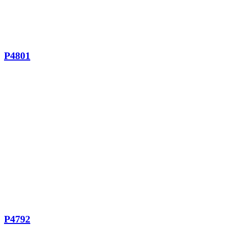
P4801
P4792