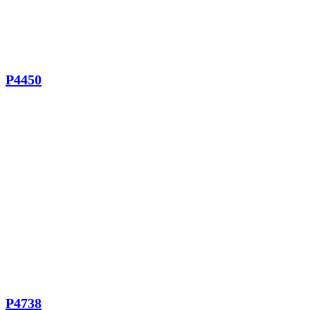
P4450
P4738