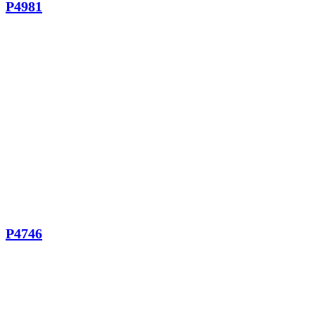
P4981
P4746