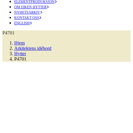
ELEMENTPRODUKSJON
OM EIKEN HYTTER
NYHETSARKIV
KONTAKT OSS
ENGLISH
P4701
Hjem
Arkitektens idébord
Hytter
P4701