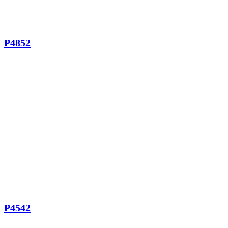
P4852
P4542