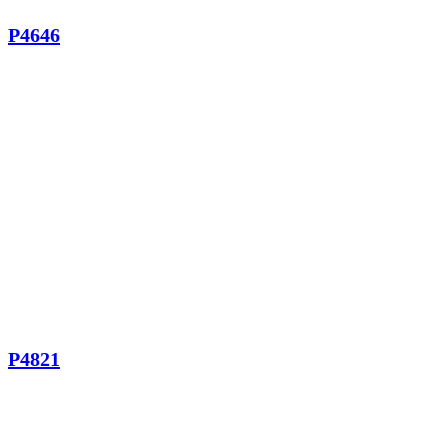
P4646
P4821