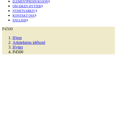
ELEMENTPRODUKSJON
OM EIKEN HYTTER
NYHETSARKIV
KONTAKT OSS
ENGLISH
P4500
Hjem
Arkitektens idébord
Hytter
P4500