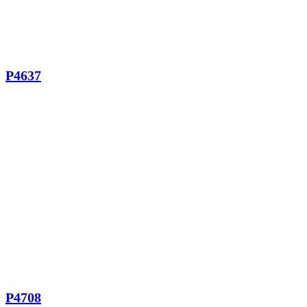
P4637
P4708