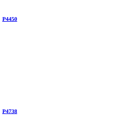
P4450
P4738