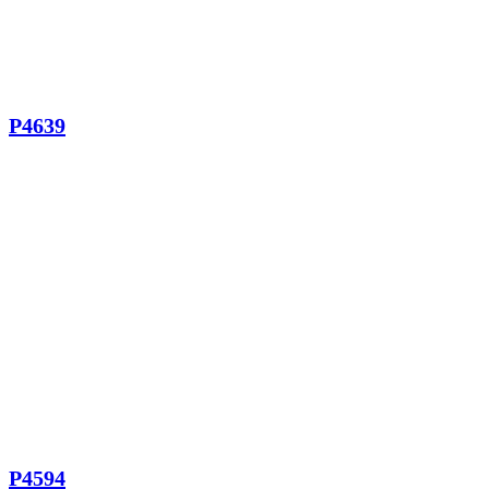
P4639
P4594