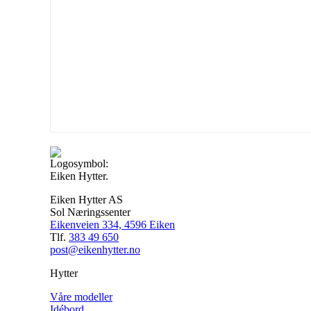
Eiken Hytter AS
Sol Næringssenter
Eikenveien 334, 4596 Eiken
Tlf.
383 49 650
post@eikenhytter.no
Hytter
Våre modeller
Idébord