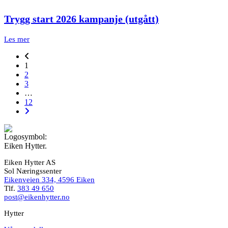
Trygg start 2026 kampanje (utgått)
Les mer
1
2
3
…
12
Eiken Hytter AS
Sol Næringssenter
Eikenveien 334, 4596 Eiken
Tlf.
383 49 650
post@eikenhytter.no
Hytter