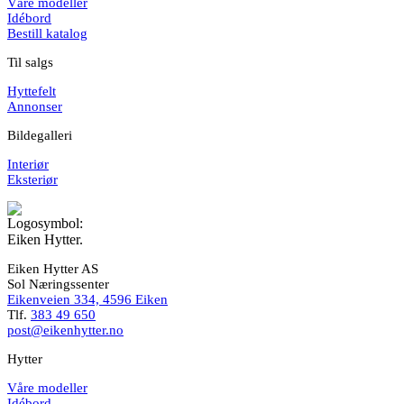
Våre modeller
Idébord
Bestill katalog
Til salgs
Hyttefelt
Annonser
Bildegalleri
Interiør
Eksteriør
Eiken Hytter AS
Sol Næringssenter
Eikenveien 334, 4596 Eiken
Tlf.
383 49 650
post@eikenhytter.no
Hytter
Våre modeller
Idébord